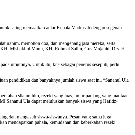
 untuk saling memaafkan antar Kepala Madrasah dengan segenap
 silaturahim, memohon doa, dan mengenang jasa mereka, serta
, KH. Misbakhul Munir, KH. Rohmat Salim, Gus Mujahid, Drs. H.
ada umumnya. Untuk itu, kita sebagai penerus sesepuh, perlu
an pendidikan dan banyaknya jumlah siswa saat ini. “Sananul Ula
kahan silaturahim, rezeki yang luas, umur panjang yang manfaat,
ap MI Sananul Ula dapat meluluskan banyak siswa yang Hafidz-
mbing dan mengasuh siswa-siswanya. Pesan yang sama juga
h akan mendapatkan pahala, kemudahan dan keberkahan rezeki