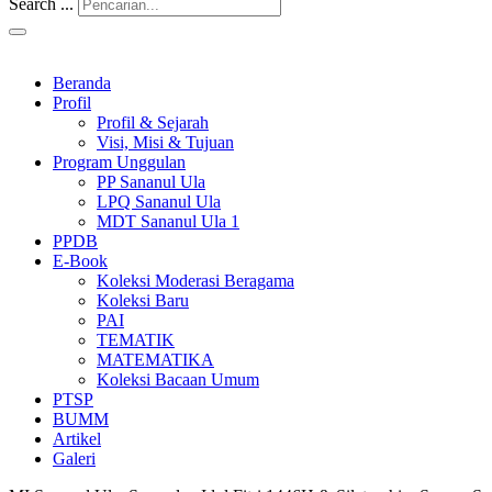
Search ...
Beranda
Profil
Profil & Sejarah
Visi, Misi & Tujuan
Program Unggulan
PP Sananul Ula
LPQ Sananul Ula
MDT Sananul Ula 1
PPDB
E-Book
Koleksi Moderasi Beragama
Koleksi Baru
PAI
TEMATIK
MATEMATIKA
Koleksi Bacaan Umum
PTSP
BUMM
Artikel
Galeri