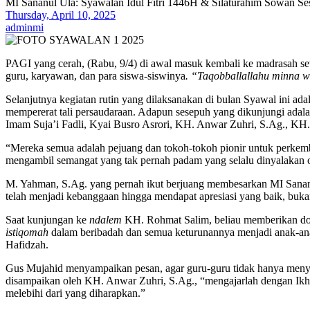
MI Sananul Ula: Syawalan Idul Fitri 1446H & Silaturahim Sowan 
Thursday, April 10, 2025
adminmi
PAGI yang cerah, (Rabu, 9/4) di awal masuk kembali ke madrasah se
guru, karyawan, dan para siswa-siswinya
. “Taqobballallahu minna
Selanjutnya kegiatan rutin yang dilaksanakan di bulan Syawal ini ad
mempererat tali persaudaraan. Adapun sesepuh yang dikunjungi ada
Imam Suja’i Fadli, Kyai Busro Asrori, KH. Anwar Zuhri, S.Ag., KH
“Mereka semua adalah pejuang dan tokoh-tokoh pionir untuk perkemb
mengambil semangat yang tak pernah padam yang selalu dinyalakan
M. Yahman, S.Ag. yang pernah ikut berjuang membesarkan MI Sananu
telah menjadi kebanggaan hingga mendapat apresiasi yang baik, bukan
Saat kunjungan ke
ndalem
KH. Rohmat Salim, beliau memberikan doa
istiqomah
dalam beribadah dan semua keturunannya menjadi anak-anak 
Hafidzah.
Gus Mujahid menyampaikan pesan, agar guru-guru tidak hanya menya
disampaikan oleh KH. Anwar Zuhri, S.Ag., “mengajarlah dengan Ikhl
melebihi dari yang diharapkan.”