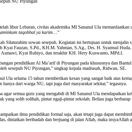
Sesepuh NU Piyungan
telah libur Lebaran, civitas akademika MI Sananul Ula memanfaatkan
 waminkum taqobbal ya karim…”
alah Silaturahim sowan sesepuh. Kegiatan ini bertujuan untuk menjalin
lah Kyai Fauzan, S.Pd., KH.M. Yahman, S.Ag., Drs. H. Syamsul Huda
. Asmawi, Kyai Rubiyo, dan terakhir KH. Hery Kuswanto, MPd.I.
angan pendidikan Al Ma’arif di Piyungan pada khususnya dan Bantul p
 oleh sesepuh NU Piyungan,” ungkap kepala madrasah, Ridwan, SE.
l Ula selama 15 tahun memberikan kesan yang sangat baik atas kemaju
 hanya dari warga NU, tapi juga dari masyarakat sekitar,” tegasnya.
 agar semua guru yang mengabdi di MI Sananul Ula mendapatkan keber
yang solih solihah, pintar ngaji-pintar sekolah. Beliau juga berhar
mpaikan ilmu pendidikan formal saja, akan tetapi juga dapat membi
as, diniatkan beribadah dan berjuang di jalan Allah, maka insyaAlla