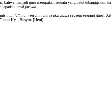
i, bahwa menjadi guru merupakan sesuatu yang patut dibanggakan, kar
mendapatkan amal
jariyah
.
uitstu mu’alliman
(sesungguhnya aku diutus sebagai seorang guru). A
,” tutur Kyai Busyro. [Heni]