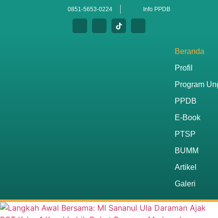
0851-5653-0224
Info PPDB
Beranda
Profil
Program Un
PPDB
E-Book
PTSP
BUMM
Artikel
Galeri