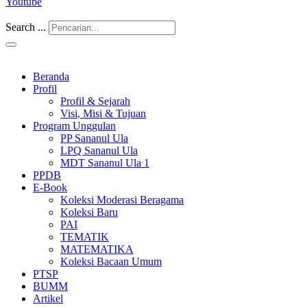
Youtube
Search ...
Beranda
Profil
Profil & Sejarah
Visi, Misi & Tujuan
Program Unggulan
PP Sananul Ula
LPQ Sananul Ula
MDT Sananul Ula 1
PPDB
E-Book
Koleksi Moderasi Beragama
Koleksi Baru
PAI
TEMATIK
MATEMATIKA
Koleksi Bacaan Umum
PTSP
BUMM
Artikel