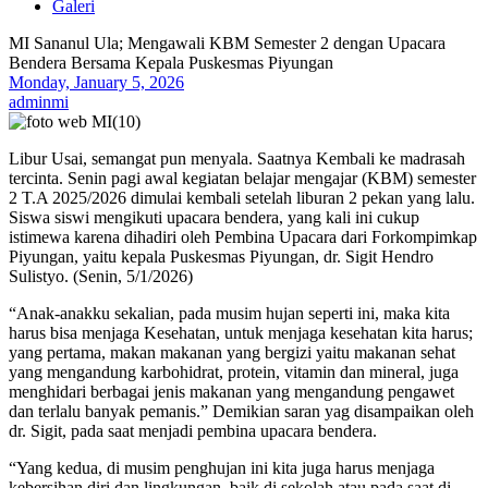
Galeri
MI Sananul Ula; Mengawali KBM Semester 2 dengan Upacara
Bendera Bersama Kepala Puskesmas Piyungan
Monday, January 5, 2026
adminmi
Libur Usai, semangat pun menyala. Saatnya Kembali ke madrasah
tercinta. Senin pagi awal kegiatan belajar mengajar (KBM) semester
2 T.A 2025/2026 dimulai kembali setelah liburan 2 pekan yang lalu.
Siswa siswi mengikuti upacara bendera, yang kali ini cukup
istimewa karena dihadiri oleh Pembina Upacara dari Forkompimkap
Piyungan, yaitu kepala Puskesmas Piyungan, dr. Sigit Hendro
Sulistyo. (Senin, 5/1/2026)
“Anak-anakku sekalian, pada musim hujan seperti ini, maka kita
harus bisa menjaga Kesehatan, untuk menjaga kesehatan kita harus;
yang pertama, makan makanan yang bergizi yaitu makanan sehat
yang mengandung karbohidrat, protein, vitamin dan mineral, juga
menghidari berbagai jenis makanan yang mengandung pengawet
dan terlalu banyak pemanis.” Demikian saran yag disampaikan oleh
dr. Sigit, pada saat menjadi pembina upacara bendera.
“Yang kedua, di musim penghujan ini kita juga harus menjaga
kebersihan diri dan lingkungan, baik di sekolah atau pada saat di