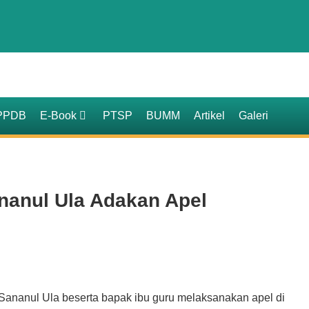
PPDB
E-Book
PTSP
BUMM
Artikel
Galeri
nanul Ula Adakan Apel
 Sananul Ula beserta bapak ibu guru melaksanakan apel di