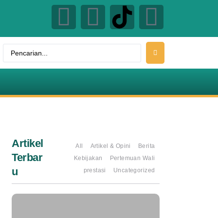
Artikel
All
Artikel & Opini
Berita
Terbar
Kebijakan
Pertemuan Wali
u
prestasi
Uncategorized