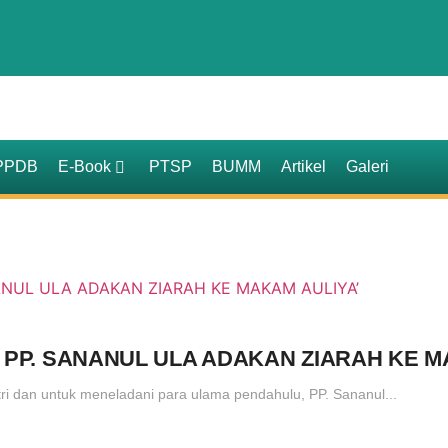
PPDB
E-Book
PTSP
BUMM
Artikel
Galeri
PP. SANANUL ULA ADAKAN ZIARAH KE MA
tri dan untuk meneladani para ulama pendahulu, PP. Sananul...