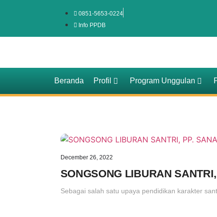
0851-5653-0224
Info PPDB
Beranda
Profil
Program Unggulan
December 26, 2022
SONGSONG LIBURAN SANTRI, 
Sebagai salah satu upaya pendidikan karakter san