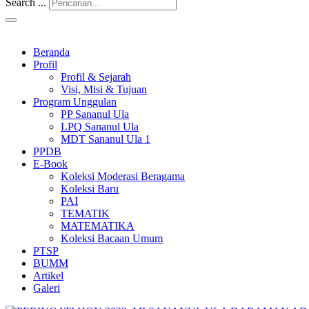
Search ...
Beranda
Profil
Profil & Sejarah
Visi, Misi & Tujuan
Program Unggulan
PP Sananul Ula
LPQ Sananul Ula
MDT Sananul Ula 1
PPDB
E-Book
Koleksi Moderasi Beragama
Koleksi Baru
PAI
TEMATIK
MATEMATIKA
Koleksi Bacaan Umum
PTSP
BUMM
Artikel
Galeri