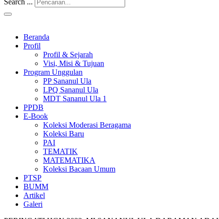
Search ...
Beranda
Profil
Profil & Sejarah
Visi, Misi & Tujuan
Program Unggulan
PP Sananul Ula
LPQ Sananul Ula
MDT Sananul Ula 1
PPDB
E-Book
Koleksi Moderasi Beragama
Koleksi Baru
PAI
TEMATIK
MATEMATIKA
Koleksi Bacaan Umum
PTSP
BUMM
Artikel
Galeri