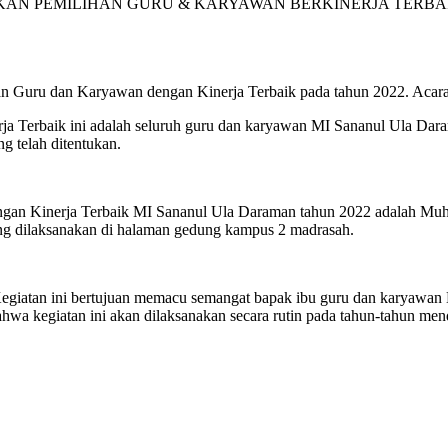
AKAN PEMILIHAN GURU & KARYAWAN BERKINERJA TERBA
 Guru dan Karyawan dengan Kinerja Terbaik pada tahun 2022. Acara 
rja Terbaik ini adalah seluruh guru dan karyawan MI Sananul Ula D
g telah ditentukan.
ngan Kinerja Terbaik MI Sananul Ula Daraman tahun 2022 adalah Muh
ng dilaksanakan di halaman gedung kampus 2 madrasah.
iatan ini bertujuan memacu semangat bapak ibu guru dan karyawan
ahwa kegiatan ini akan dilaksanakan secara rutin pada tahun-tahun men