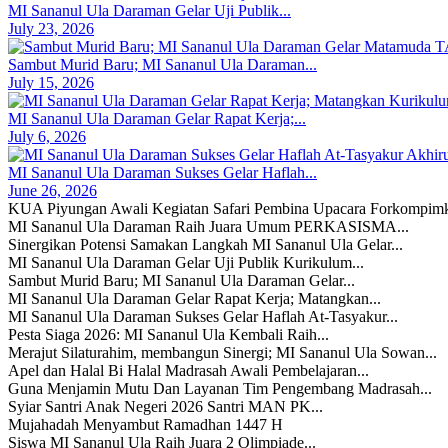
MI Sananul Ula Daraman Gelar Uji Publik...
July 23, 2026
Sambut Murid Baru; MI Sananul Ula Daraman...
July 15, 2026
MI Sananul Ula Daraman Gelar Rapat Kerja;...
July 6, 2026
MI Sananul Ula Daraman Sukses Gelar Haflah...
June 26, 2026
KUA Piyungan Awali Kegiatan Safari Pembina Upacara Forkompimk
MI Sananul Ula Daraman Raih Juara Umum PERKASISMA...
Sinergikan Potensi Samakan Langkah MI Sananul Ula Gelar...
MI Sananul Ula Daraman Gelar Uji Publik Kurikulum...
Sambut Murid Baru; MI Sananul Ula Daraman Gelar...
MI Sananul Ula Daraman Gelar Rapat Kerja; Matangkan...
MI Sananul Ula Daraman Sukses Gelar Haflah At-Tasyakur...
Pesta Siaga 2026: MI Sananul Ula Kembali Raih...
Merajut Silaturahim, membangun Sinergi; MI Sananul Ula Sowan...
Apel dan Halal Bi Halal Madrasah Awali Pembelajaran...
Guna Menjamin Mutu Dan Layanan Tim Pengembang Madrasah...
Syiar Santri Anak Negeri 2026 Santri MAN PK...
Mujahadah Menyambut Ramadhan 1447 H
Siswa MI Sananul Ula Raih Juara 2 Olimpiade...