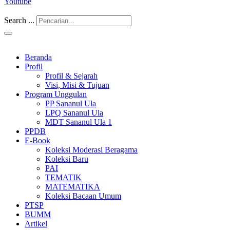
Youtube
Search ...
Beranda
Profil
Profil & Sejarah
Visi, Misi & Tujuan
Program Unggulan
PP Sananul Ula
LPQ Sananul Ula
MDT Sananul Ula 1
PPDB
E-Book
Koleksi Moderasi Beragama
Koleksi Baru
PAI
TEMATIK
MATEMATIKA
Koleksi Bacaan Umum
PTSP
BUMM
Artikel