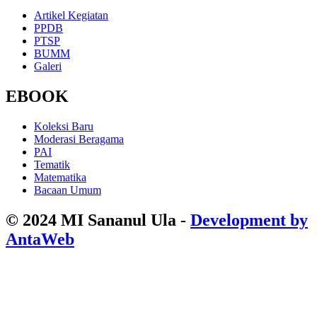
Artikel Kegiatan
PPDB
PTSP
BUMM
Galeri
EBOOK
Koleksi Baru
Moderasi Beragama
PAI
Tematik
Matematika
Bacaan Umum
© 2024 MI Sananul Ula -
Development by
AntaWeb