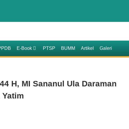
PPDB
E-Book
PTSP
BUMM
Artikel
Galeri
444 H, MI Sananul Ula Daraman
 Yatim