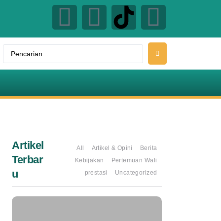
Artikel
All
Artikel & Opini
Berita
Terbar
Kebijakan
Pertemuan Wali
u
prestasi
Uncategorized