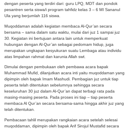
dengan peserta yang terdiri dari: guru LPQ, MDT dan pondok
pesantren serta siswa/i program tahfidz kelas 3 – 6 MI Sananul
Ula yang berjumlah 116 siswa.
Muqoddaman adalah kegiatan membaca Al-Qur’an secara
bersama – sama dalam satu waktu, mulai dari juz 1 sampai juz
30. Kegiatan ini bertujuan antara lain untuk memperkuat
hubungan dengan Al-Qur’an sebagai pedomam hidup, juga
merupakan ungkapan kesyukuran suatu Lembaga atau individu
atas limpahan rahmat dan karunia Allah swt.
Dimulai dengan pembukaan oleh pembawa acara bapak
Muhammad Mufid, dilanjutkan acara inti yaitu muqoddaman yang
dipimpin oleh bapak Imam Mashudi. Pembagian juz untuk tiap
peserta telah ditentukan sebelumnya sehingga secara
keseluruhan 30 juz dalam Al-Qur’an dapat terbagi rata pada
masing-masing peserta. Pada proses ini tiap – tiap peserta
membaca Al Qur’an secara bersama-sama hingga akhir juz yang
telah ditentukan.
Pembacaan tahlil merupakan rangkaian acara setelah selesai
muqoddaman, dipimpin oleh bapak Arif Sirojul Mustafid secara