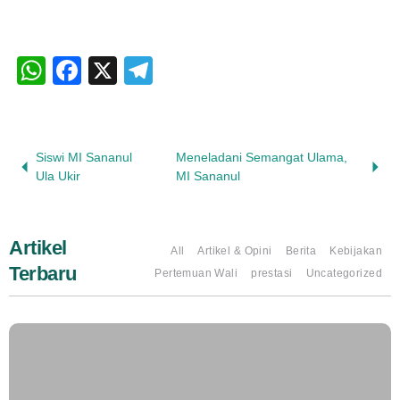
WhatsApp
Facebook
X
Telegram
Siswi MI Sananul
Meneladani Semangat Ulama,
Ula Ukir
MI Sananul
Artikel
All
Artikel & Opini
Berita
Kebijakan
Terbaru
Pertemuan Wali
prestasi
Uncategorized