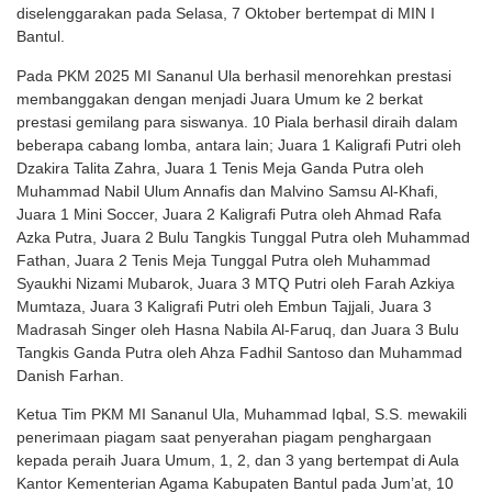
diselenggarakan pada Selasa, 7 Oktober bertempat di MIN I
Bantul.
Pada PKM 2025 MI Sananul Ula berhasil menorehkan prestasi
membanggakan dengan menjadi Juara Umum ke 2 berkat
prestasi gemilang para siswanya. 10 Piala berhasil diraih dalam
beberapa cabang lomba, antara lain; Juara 1 Kaligrafi Putri oleh
Dzakira Talita Zahra, Juara 1 Tenis Meja Ganda Putra oleh
Muhammad Nabil Ulum Annafis dan Malvino Samsu Al-Khafi,
Juara 1 Mini Soccer, Juara 2 Kaligrafi Putra oleh Ahmad Rafa
Azka Putra, Juara 2 Bulu Tangkis Tunggal Putra oleh Muhammad
Fathan, Juara 2 Tenis Meja Tunggal Putra oleh Muhammad
Syaukhi Nizami Mubarok, Juara 3 MTQ Putri oleh Farah Azkiya
Mumtaza, Juara 3 Kaligrafi Putri oleh Embun Tajjali, Juara 3
Madrasah Singer oleh Hasna Nabila Al-Faruq, dan Juara 3 Bulu
Tangkis Ganda Putra oleh Ahza Fadhil Santoso dan Muhammad
Danish Farhan.
Ketua Tim PKM MI Sananul Ula, Muhammad Iqbal, S.S. mewakili
penerimaan piagam saat penyerahan piagam penghargaan
kepada peraih Juara Umum, 1, 2, dan 3 yang bertempat di Aula
Kantor Kementerian Agama Kabupaten Bantul pada Jum’at, 10