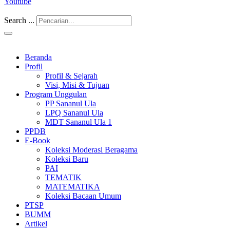
Youtube
Search ...
Beranda
Profil
Profil & Sejarah
Visi, Misi & Tujuan
Program Unggulan
PP Sananul Ula
LPQ Sananul Ula
MDT Sananul Ula 1
PPDB
E-Book
Koleksi Moderasi Beragama
Koleksi Baru
PAI
TEMATIK
MATEMATIKA
Koleksi Bacaan Umum
PTSP
BUMM
Artikel