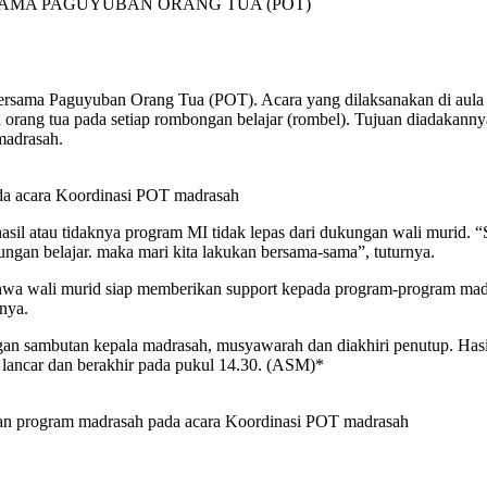
AMA PAGUYUBAN ORANG TUA (POT)
ersama Paguyuban Orang Tua (POT). Acara yang dilaksanakan di aula l
ng tua pada setiap rombongan belajar (rombel). Tujuan diadakannya ke
madrasah.
a acara Koordinasi POT madrasah
il atau tidaknya program MI tidak lepas dari dukungan wali murid. “
kungan belajar. maka mari kita lakukan bersama-sama”, tuturnya.
wa wali murid siap memberikan support kepada program-program madr
nya.
an sambutan kepala madrasah, musyawarah dan diakhiri penutup. Hasil
 lancar dan berakhir pada pukul 14.30. (ASM)*
an program madrasah pada acara Koordinasi POT madrasah