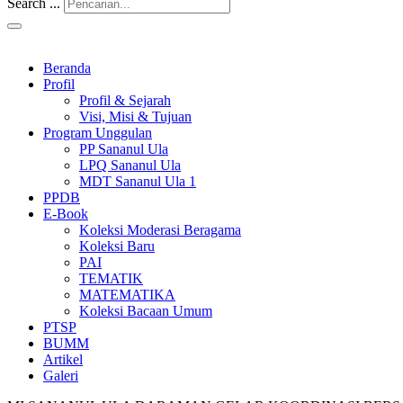
Search ...
Beranda
Profil
Profil & Sejarah
Visi, Misi & Tujuan
Program Unggulan
PP Sananul Ula
LPQ Sananul Ula
MDT Sananul Ula 1
PPDB
E-Book
Koleksi Moderasi Beragama
Koleksi Baru
PAI
TEMATIK
MATEMATIKA
Koleksi Bacaan Umum
PTSP
BUMM
Artikel
Galeri