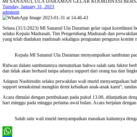
MI SANANUL ULA DARAMAN GELAR KOORDINASI BERS
Tuesday, January 31, 2023
adminmi
Selasa (31/1/2023) MI Sananul Ula Daraman gelar rapat koordinasi b
selaku Kepala Madrasah, Tim Pengembang Madrasah dan perwakilan ora
yang telah diadakan madrasah sekaligus penguatan pengurus komite 
Kepala MI Sananul Ula Daraman menyampaikan sambutan pad
Ridwan dalam sambutannya menuturkan bahwa salah satu faktor berhas
dan tidak akan berhasil tanpa adanya support dari orang tua dan ling
Adapun Nashirudin selaku perwakilan wali murid menyampaikan bah
support semaksimal mungkin demi kebaikan anak-anak kami”, tandas
Acara dimulai dengan pembukaan pada pukul 13.00, dilanjutkan deng
hari minggu pada minggu pertama awal bulan. Acara berjalan dengan
Salah satu wali murid menyampaikan masukan kaitannya deng