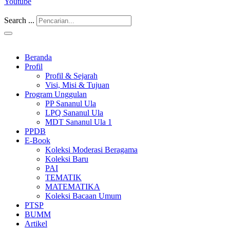
Youtube
Search ...
Beranda
Profil
Profil & Sejarah
Visi, Misi & Tujuan
Program Unggulan
PP Sananul Ula
LPQ Sananul Ula
MDT Sananul Ula 1
PPDB
E-Book
Koleksi Moderasi Beragama
Koleksi Baru
PAI
TEMATIK
MATEMATIKA
Koleksi Bacaan Umum
PTSP
BUMM
Artikel