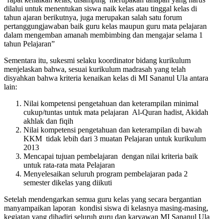
dilalui untuk menentukan siswa naik kelas atau tinggal kelas di
tahun ajaran berikutnya, juga merupakan salah satu forum
pertanggungjawaban baik guru kelas maupun guru mata pelajaran
dalam mengemban amanah membimbing dan mengajar selama 1
tahun Pelajaran”
Sementara itu, sukesmi selaku koordinator bidang kurikulum
menjelaskan bahwa, sesuai kurikulum madrasah yang telah
disyahkan bahwa kriteria kenaikan kelas di MI Sananul Ula antara
lain:
Nilai kompetensi pengetahuan dan keterampilan minimal
cukup/tuntas untuk mata pelajaran Al-Quran hadist, Akidah
akhlak dan fiqih
Nilai kompetensi pengetahuan dan keterampilan di bawah
KKM tidak lebih dari 3 muatan Pelajaran untuk kurikulum
2013
Mencapai tujuan pembelajaran dengan nilai kriteria baik
untuk rata-rata mata Pelajaran
Menyelesaikan seluruh program pembelajaran pada 2
semester dikelas yang diikuti
Setelah mendengarkan semua guru kelas yang secara bergantian
manyampaikan laporan kondisi siswa di kelasnya masing-masing,
kegiatan yang dihadiri seluruh guru dan karyawan MI Sananul Ula