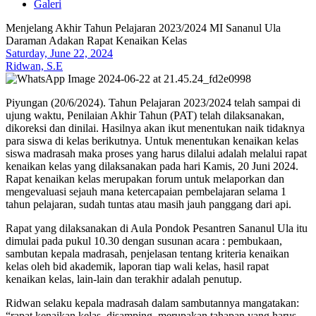
Galeri
Menjelang Akhir Tahun Pelajaran 2023/2024 MI Sananul Ula
Daraman Adakan Rapat Kenaikan Kelas
Saturday, June 22, 2024
Ridwan, S.E
Piyungan (20/6/2024). Tahun Pelajaran 2023/2024 telah sampai di
ujung waktu, Penilaian Akhir Tahun (PAT) telah dilaksanakan,
dikoreksi dan dinilai. Hasilnya akan ikut menentukan naik tidaknya
para siswa di kelas berikutnya. Untuk menentukan kenaikan kelas
siswa madrasah maka proses yang harus dilalui adalah melalui rapat
kenaikan kelas yang dilaksanakan pada hari Kamis, 20 Juni 2024.
Rapat kenaikan kelas merupakan forum untuk melaporkan dan
mengevaluasi sejauh mana ketercapaian pembelajaran selama 1
tahun pelajaran, sudah tuntas atau masih jauh panggang dari api.
Rapat yang dilaksanakan di Aula Pondok Pesantren Sananul Ula itu
dimulai pada pukul 10.30 dengan susunan acara : pembukaan,
sambutan kepala madrasah, penjelasan tentang kriteria kenaikan
kelas oleh bid akademik, laporan tiap wali kelas, hasil rapat
kenaikan kelas, lain-lain dan terakhir adalah penutup.
Ridwan selaku kepala madrasah dalam sambutannya mangatakan:
“rapat kenaikan kelas, disamping merupakan tahapan yang harus