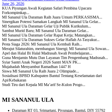
June 26, 2026
KUA Piyungan Awali Kegiatan Safari Pembina Upacara
Forkompimkap...
MI Sananul Ula Daraman Raih Juara Umum PERKASISMA...
Sinergikan Potensi Samakan Langkah MI Sananul Ula Gelar...
MI Sananul Ula Daraman Gelar Uji Publik Kurikulum...
Sambut Murid Baru; MI Sananul Ula Daraman Gelar...
MI Sananul Ula Daraman Gelar Rapat Kerja; Matangkan...
MI Sananul Ula Daraman Sukses Gelar Haflah At-Tasyakur...
Pesta Siaga 2026: MI Sananul Ula Kembali Raih...
Merajut Silaturahim, membangun Sinergi; MI Sananul Ula Sowan...
Apel dan Halal Bi Halal Madrasah Awali Pembelajaran...
Guna Menjamin Mutu Dan Layanan Tim Pengembang Madrasah...
Syiar Santri Anak Negeri 2026 Santri MAN PK...
Mujahadah Menyambut Ramadhan 1447 H
Siswa MI Sananul Ula Raih Juara 2 Olimpiade...
Sosialisasi BPBD Kabupaten Bantul Tentang Keselamatan dari
Api/Kebakaran
Studi Tiru dari Kepala MI Ma’arif Se-Kulon Progo...
MI SANANUL ULA
Daraman RT 03, Srimartani, Piyungan, Bantul, DIY 55792