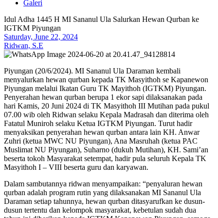
Galeri
Idul Adha 1445 H MI Sananul Ula Salurkan Hewan Qurban ke
IGTKM Piyungan
Saturday, June 22, 2024
Ridwan, S.E
Piyungan (20/6/2024). MI Sananul Ula Daraman kembali
menyalurkan hewan qurban kepada TK Masyithoh se Kapanewon
Piyungan melalui Ikatan Guru TK Mayithoh (IGTKM) Piyungan.
Penyerahan hewan qurban berupa 1 ekor sapi dilaksanakan pada
hari Kamis, 20 Juni 2024 di TK Masyithoh III Mutihan pada pukul
07.00 wib oleh Ridwan selaku Kepala Madrasah dan diterima oleh
Fatatul Muniroh selaku Ketua IGTKM Piyungan. Turut hadir
menyaksikan penyerahan hewan qurban antara lain KH. Anwar
Zuhri (ketua MWC NU Piyungan), Ana Masruhah (ketua PAC
Muslimat NU Piyungan), Suharno (dukuh Mutihan), KH. Sami’an
beserta tokoh Masyarakat setempat, hadir pula seluruh Kepala TK
Masyithoh I – VIII beserta guru dan karyawan.
Dalam sambutannya ridwan menyampaikan: “penyaluran hewan
qurban adalah program rutin yang dilaksanakan MI Sananul Ula
Daraman setiap tahunnya, hewan qurban ditasyarufkan ke dusun-
dusun tertentu dan kelompok masyarakat, kebetulan sudah dua