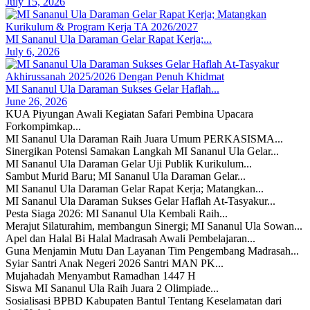
July 15, 2026
MI Sananul Ula Daraman Gelar Rapat Kerja;...
July 6, 2026
MI Sananul Ula Daraman Sukses Gelar Haflah...
June 26, 2026
KUA Piyungan Awali Kegiatan Safari Pembina Upacara
Forkompimkap...
MI Sananul Ula Daraman Raih Juara Umum PERKASISMA...
Sinergikan Potensi Samakan Langkah MI Sananul Ula Gelar...
MI Sananul Ula Daraman Gelar Uji Publik Kurikulum...
Sambut Murid Baru; MI Sananul Ula Daraman Gelar...
MI Sananul Ula Daraman Gelar Rapat Kerja; Matangkan...
MI Sananul Ula Daraman Sukses Gelar Haflah At-Tasyakur...
Pesta Siaga 2026: MI Sananul Ula Kembali Raih...
Merajut Silaturahim, membangun Sinergi; MI Sananul Ula Sowan...
Apel dan Halal Bi Halal Madrasah Awali Pembelajaran...
Guna Menjamin Mutu Dan Layanan Tim Pengembang Madrasah...
Syiar Santri Anak Negeri 2026 Santri MAN PK...
Mujahadah Menyambut Ramadhan 1447 H
Siswa MI Sananul Ula Raih Juara 2 Olimpiade...
Sosialisasi BPBD Kabupaten Bantul Tentang Keselamatan dari