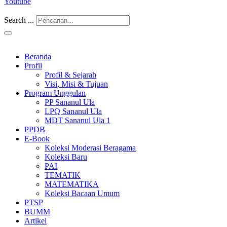
Youtube
Search ...
Beranda
Profil
Profil & Sejarah
Visi, Misi & Tujuan
Program Unggulan
PP Sananul Ula
LPQ Sananul Ula
MDT Sananul Ula 1
PPDB
E-Book
Koleksi Moderasi Beragama
Koleksi Baru
PAI
TEMATIK
MATEMATIKA
Koleksi Bacaan Umum
PTSP
BUMM
Artikel