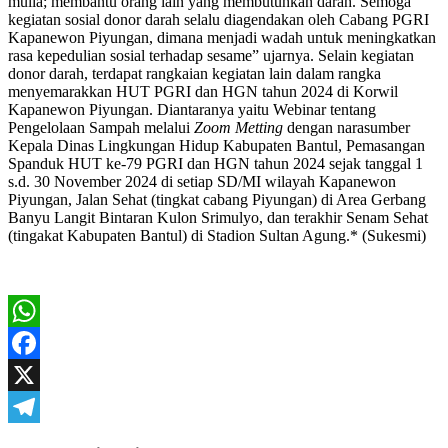
mulia; membantu orang lain yang membutuhkan darah. Semoga
kegiatan sosial donor darah selalu diagendakan oleh Cabang PGRI
Kapanewon Piyungan, dimana menjadi wadah untuk meningkatkan
rasa kepedulian sosial terhadap sesame” ujarnya. Selain kegiatan
donor darah, terdapat rangkaian kegiatan lain dalam rangka
menyemarakkan HUT PGRI dan HGN tahun 2024 di Korwil
Kapanewon Piyungan. Diantaranya yaitu Webinar tentang
Pengelolaan Sampah melalui
Zoom Metting
dengan narasumber
Kepala Dinas Lingkungan Hidup Kabupaten Bantul, Pemasangan
Spanduk HUT ke-79 PGRI dan HGN tahun 2024 sejak tanggal 1
s.d. 30 November 2024 di setiap SD/MI wilayah Kapanewon
Piyungan, Jalan Sehat (tingkat cabang Piyungan) di Area Gerbang
Banyu Langit Bintaran Kulon Srimulyo, dan terakhir Senam Sehat
(tingakat Kabupaten Bantul) di Stadion Sultan Agung.* (Sukesmi)
WhatsApp
Facebook
X
Telegram