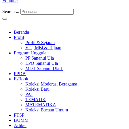
Youtube
Search ...
Beranda
Profil
Profil & Sejarah
Visi, Misi & Tujuan
Program Unggulan
PP Sananul Ula
LPQ Sananul Ula
MDT Sananul Ula 1
PPDB
E-Book
Koleksi Moderasi Beragama
Koleksi Baru
PAI
TEMATIK
MATEMATIKA
Koleksi Bacaan Umum
PTSP
BUMM
Artikel