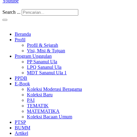
Youtube
Search ...
Beranda
Profil
Profil & Sejarah
Visi, Misi & Tujuan
Program Unggulan
PP Sananul Ula
LPQ Sananul Ula
MDT Sananul Ula 1
PPDB
E-Book
Koleksi Moderasi Beragama
Koleksi Baru
PAI
TEMATIK
MATEMATIKA
Koleksi Bacaan Umum
PTSP
BUMM
Artikel