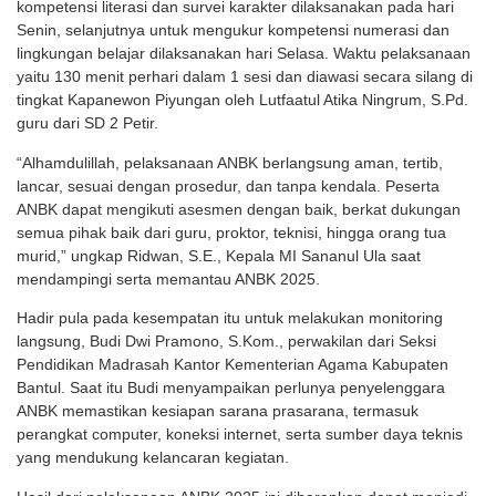
kompetensi literasi dan survei karakter dilaksanakan pada hari
Senin, selanjutnya untuk mengukur kompetensi numerasi dan
lingkungan belajar dilaksanakan hari Selasa. Waktu pelaksanaan
yaitu 130 menit perhari dalam 1 sesi dan diawasi secara silang di
tingkat Kapanewon Piyungan oleh Lutfaatul Atika Ningrum, S.Pd.
guru dari SD 2 Petir.
“Alhamdulillah, pelaksanaan ANBK berlangsung aman, tertib,
lancar, sesuai dengan prosedur, dan tanpa kendala. Peserta
ANBK dapat mengikuti asesmen dengan baik, berkat dukungan
semua pihak baik dari guru, proktor, teknisi, hingga orang tua
murid,” ungkap Ridwan, S.E., Kepala MI Sananul Ula saat
mendampingi serta memantau ANBK 2025.
Hadir pula pada kesempatan itu untuk melakukan monitoring
langsung, Budi Dwi Pramono, S.Kom., perwakilan dari Seksi
Pendidikan Madrasah Kantor Kementerian Agama Kabupaten
Bantul. Saat itu Budi menyampaikan perlunya penyelenggara
ANBK memastikan kesiapan sarana prasarana, termasuk
perangkat computer, koneksi internet, serta sumber daya teknis
yang mendukung kelancaran kegiatan.