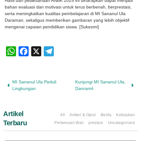
Hasil dari pelaksanaan ANBK 2025 ini diharapkan dapat menjadi
bahan evaluasi dan motivasi untuk terus berbenah, berprestasi,
serta meningkatkan kualitas pembelajaran di MI Sananul Ula
Daraman, sekaligus memberikan gambaran yang lebih objektif
mengenai capaian pendidikan siswa. [Sukesmi]
WhatsApp
Facebook
X
Telegram
MI Sananul Ula Peduli
Kunjungi MI Sananul Ula,
Lingkungan:
Danramil
Artikel
All
Artikel & Opini
Berita
Kebijakan
Terbaru
Pertemuan Wali
prestasi
Uncategorized