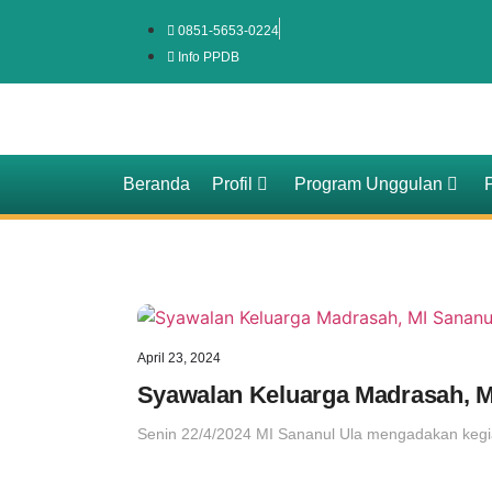
0851-5653-0224
Info PPDB
Beranda
Profil
Program Unggulan
April 23, 2024
Syawalan Keluarga Madrasah, MI
Senin 22/4/2024 MI Sananul Ula mengadakan kegiata