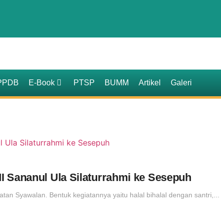
PPDB
E-Book
PTSP
BUMM
Artikel
Galeri
 Sananul Ula Silaturrahmi ke Sesepuh
n Syawalan. Bentuk kegiatannya yaitu halal bihalal dengan santri,...