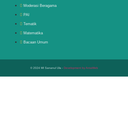
Moderasi Beragama
PAI
Tematik
Matematika
Bacaan Umum
© 2024 MI Sananul Ula -
Development by AntaWeb