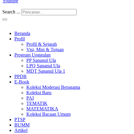
Youtube
Search ...
Beranda
Profil
Profil & Sejarah
Visi, Misi & Tujuan
Program Unggulan
PP Sananul Ula
LPQ Sananul Ula
MDT Sananul Ula 1
PPDB
E-Book
Koleksi Moderasi Beragama
Koleksi Baru
PAI
TEMATIK
MATEMATIKA
Koleksi Bacaan Umum
PTSP
BUMM
Artikel