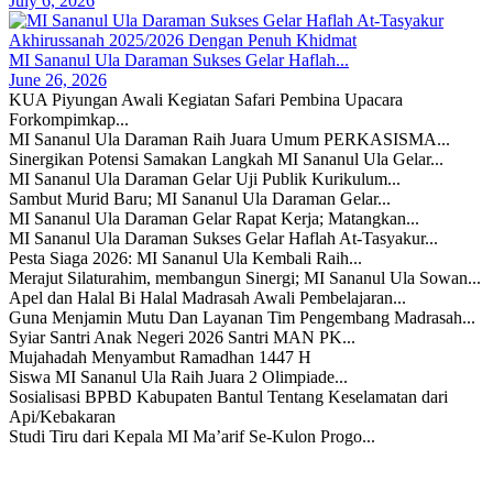
July 6, 2026
MI Sananul Ula Daraman Sukses Gelar Haflah...
June 26, 2026
KUA Piyungan Awali Kegiatan Safari Pembina Upacara
Forkompimkap...
MI Sananul Ula Daraman Raih Juara Umum PERKASISMA...
Sinergikan Potensi Samakan Langkah MI Sananul Ula Gelar...
MI Sananul Ula Daraman Gelar Uji Publik Kurikulum...
Sambut Murid Baru; MI Sananul Ula Daraman Gelar...
MI Sananul Ula Daraman Gelar Rapat Kerja; Matangkan...
MI Sananul Ula Daraman Sukses Gelar Haflah At-Tasyakur...
Pesta Siaga 2026: MI Sananul Ula Kembali Raih...
Merajut Silaturahim, membangun Sinergi; MI Sananul Ula Sowan...
Apel dan Halal Bi Halal Madrasah Awali Pembelajaran...
Guna Menjamin Mutu Dan Layanan Tim Pengembang Madrasah...
Syiar Santri Anak Negeri 2026 Santri MAN PK...
Mujahadah Menyambut Ramadhan 1447 H
Siswa MI Sananul Ula Raih Juara 2 Olimpiade...
Sosialisasi BPBD Kabupaten Bantul Tentang Keselamatan dari
Api/Kebakaran
Studi Tiru dari Kepala MI Ma’arif Se-Kulon Progo...