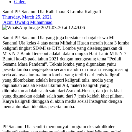
Galeri
Santri PP. Sananul Ula Raih Juara 3 Lomba Kaligrafi
Thursday, March 25, 2021
'Azmi Uwafiq Muhammad
Santri PP. Sananul Ula yang juga berstatus sebagai siswa MI
Sananul Ula kelas 4 atas nama Miftahul Hasan meraih juara 3 lomba
kaligrafi tingkat SD/MI se-DIY. Lomba yang diselenggarakan di
MTs N 7 Bantul tersebut adalah dalam rangka Hari Lahir MTs N 7
Bantul ke-43 pada tahun 2021 dengan mengusung tema “Peduli
Sesama Masa Pandemi”. Teknis lomba yang digunakan yaitu
peserta lomba mengerjakan secara mandiri di rumah-masing-masing
serta adanya aturan-aturan lomba yang terdiri dari jenis kaligrafi
yang dilombakan adalah kategori kaligrafi tulis, media yang
digunakan adalah kertas ukuran A3, materi kaligrafi yang
dilombakan adalah salah satu dari Asmaul-Husna, dan jenis khat
yang digunakan adalah salah satu dari 7 jenis kaidah khat pilihan.
Karya kaligrafi diunggah di akun media sosial Instagram dengan
mencantumkan identitas peserta lomba.
PP Sananul Ula sendiri mempunyai program ekstrakulikuler
kaligrafi setiap satu minggu sekali yaitu pada hari Minggu pukul