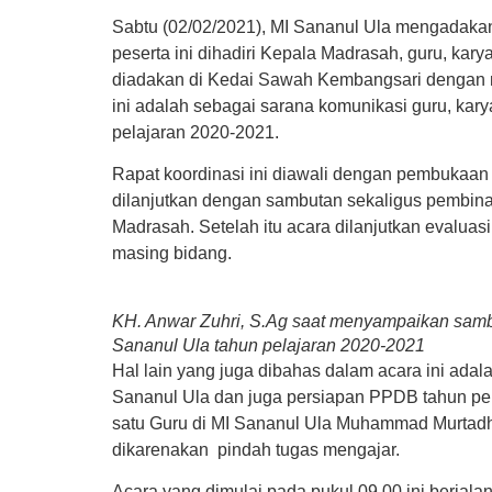
Sabtu (02/02/2021), MI Sananul Ula mengadakan
peserta ini dihadiri Kepala Madrasah, guru, k
diadakan di Kedai Sawah Kembangsari dengan m
ini adalah sebagai sarana komunikasi guru, k
pelajaran 2020-2021.
Rapat koordinasi ini diawali dengan pembukaan
dilanjutkan dengan sambutan sekaligus pembin
Madrasah. Setelah itu acara dilanjutkan evaluas
masing bidang.
KH. Anwar Zuhri, S.Ag saat menyampaikan sambu
Sananul Ula tahun pelajaran 2020-2021
Hal lain yang juga dibahas dalam acara ini a
Sananul Ula dan juga persiapan PPDB tahun pela
satu Guru di MI Sananul Ula Muhammad Murtadh
dikarenakan pindah tugas mengajar.
Acara yang dimulai pada pukul 09.00 ini berjal