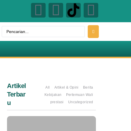
Artikel
All
Artikel & Opini
Berita
Terbar
Kebijakan
Pertemuan Wali
u
prestasi
Uncategorized