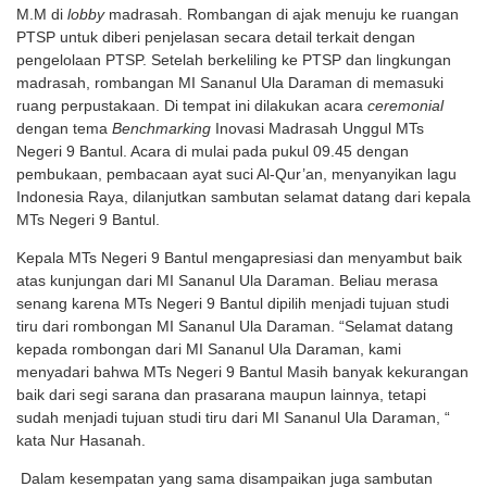
M.M di
lobby
madrasah. Rombangan di ajak menuju ke ruangan
PTSP untuk diberi penjelasan secara detail terkait dengan
pengelolaan PTSP. Setelah berkeliling ke PTSP dan lingkungan
madrasah, rombangan MI Sananul Ula Daraman di memasuki
ruang perpustakaan. Di tempat ini dilakukan acara
ceremonial
dengan tema
Benchmarking
Inovasi Madrasah Unggul MTs
Negeri 9 Bantul. Acara di mulai pada pukul 09.45 dengan
pembukaan, pembacaan ayat suci Al-Qur’an, menyanyikan lagu
Indonesia Raya, dilanjutkan sambutan selamat datang dari kepala
MTs Negeri 9 Bantul.
Kepala MTs Negeri 9 Bantul mengapresiasi dan menyambut baik
atas kunjungan dari MI Sananul Ula Daraman. Beliau merasa
senang karena MTs Negeri 9 Bantul dipilih menjadi tujuan studi
tiru dari rombongan MI Sananul Ula Daraman. “Selamat datang
kepada rombongan dari MI Sananul Ula Daraman, kami
menyadari bahwa MTs Negeri 9 Bantul Masih banyak kekurangan
baik dari segi sarana dan prasarana maupun lainnya, tetapi
sudah menjadi tujuan studi tiru dari MI Sananul Ula Daraman, “
kata Nur Hasanah.
Dalam kesempatan yang sama disampaikan juga sambutan