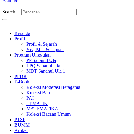
Youtube
Search ...
Beranda
Profil
Profil & Sejarah
Visi, Misi & Tujuan
Program Unggulan
PP Sananul Ula
LPQ Sananul Ula
MDT Sananul Ula 1
PPDB
E-Book
Koleksi Moderasi Beragama
Koleksi Baru
PAI
TEMATIK
MATEMATIKA
Koleksi Bacaan Umum
PTSP
BUMM
Artikel